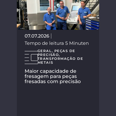
02.
Tem
07.07.2026
Tempo de leitura 5 Minuten
GERAL
,
PEÇAS DE
PRECISÃO
,
TRANSFORMAÇÃO DE
METAIS
Maior capacidade de
fresagem para peças
fresadas com precisão
A S
seu
nov