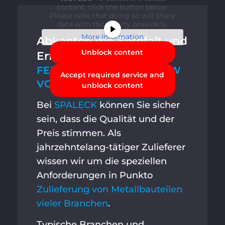
content, click the button below.
Please note that doing so will share
data with third-party providers.
More Information
Abkanten mit Sorgfalt und
Unblock content
Erfahrung
FERTIGUNGS-KNOW-HOW
Accept required service and
VOM PROFI
unblock content
Bei
SPALECK
können Sie sicher
sein, dass die Qualität und der
Preis stimmen. Als
jahrzehntelang-tätiger Zulieferer
wissen wir um die speziellen
Anforderungen in Punkto
Zulieferung von Metallbauteilen
vieler Branchen
.
Typische Branchen und