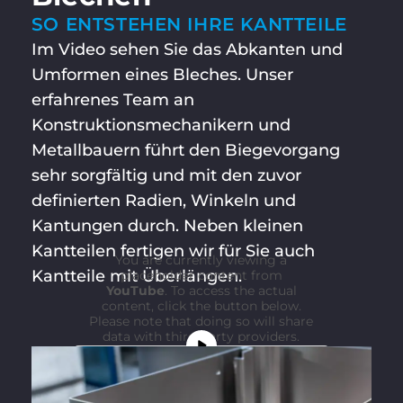
SO ENTSTEHEN IHRE KANTTEILE
Im Video sehen Sie das Abkanten und
Umformen eines Bleches. Unser
erfahrenes Team an
Konstruktionsmechanikern und
Metallbauern führt den Biegevorgang
sehr sorgfältig und mit den zuvor
definierten Radien, Winkeln und
Kantungen durch. Neben kleinen
Kantteilen fertigen wir für Sie auch
You are currently viewing a
Kantteile mit Überlängen.
placeholder content from
YouTube
. To access the actual
content, click the button below.
Please note that doing so will share
data with third-party providers.
More Information
Unblock content