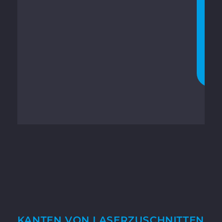
E
R
S
A
R
A
G
O
R
A
KANTEN VON LASERZUSCHNITTEN