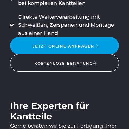
bei komplexen Kantteilen
Direkte Weiterverarbeitung mit
Schweißen, Zerspanen und Montage
aus einer Hand
JETZT ONLINE ANFRAGEN
KOSTENLOSE BERATUNG
Ihre Experten für
Kantteile
MATHIAS
Vamo
+
BRANDT
Gerne beraten wir Sie zur Fertigung Ihrer
conta
4