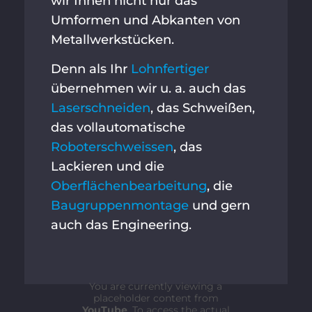
wir Ihnen nicht nur das
Umformen und Abkanten von
Metallwerkstücken.
Denn als Ihr
Lohnfertiger
übernehmen wir u. a. auch das
Laserschneiden
, das Schweißen,
das vollautomatische
Roboterschweissen
, das
Lackieren und die
Oberflächenbearbeitung
, die
Baugruppenmontage
und gern
auch das Engineering.
You are currently viewing a
placeholder content from
YouTube
. To access the actual