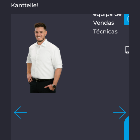
Kantteile!
Chefe de
9
equipa de
2
Vendas
8
Técnicas
7
1
2
1
3
4
-
6
5
1
C
O
N
V