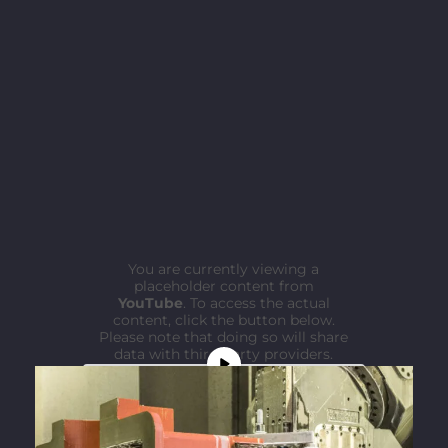
You are currently viewing a
placeholder content from
YouTube
. To access the actual
content, click the button below.
Please note that doing so will share
data with third-party providers.
More Information
Unblock content