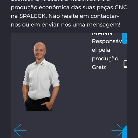
produção económica das suas peças CNC
SEBASTI
Vamo
+
AN
na SPALECK. Não hesite em contactar-
conta
4
BETTER
nos ou em enviar-nos uma mensagem!
9
MANN
3
Responsáv
6
el pela
6
produção,
1
Greiz
4
4
2
8
6
4
0
C