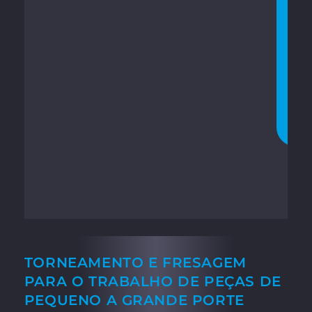
O
N
V
E
R
S
A
R
A
G
O
R
A
TORNEAMENTO E FRESAGEM
PARA O TRABALHO DE PEÇAS DE
PEQUENO A GRANDE PORTE