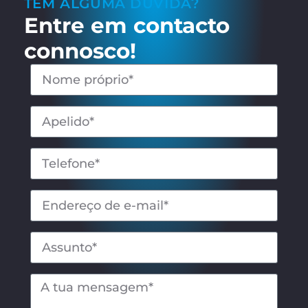
TEM ALGUMA DÚVIDA?
Entre em contacto
connosco!