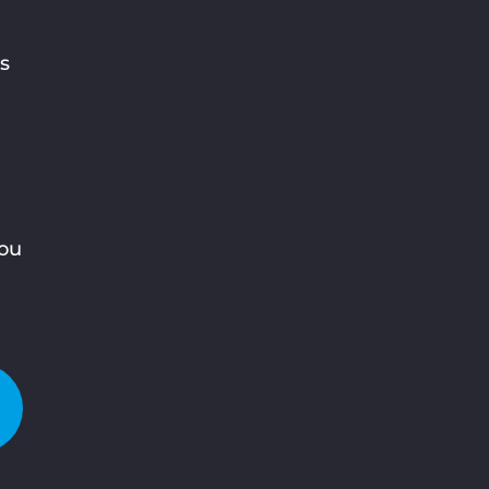
s
:
 ou