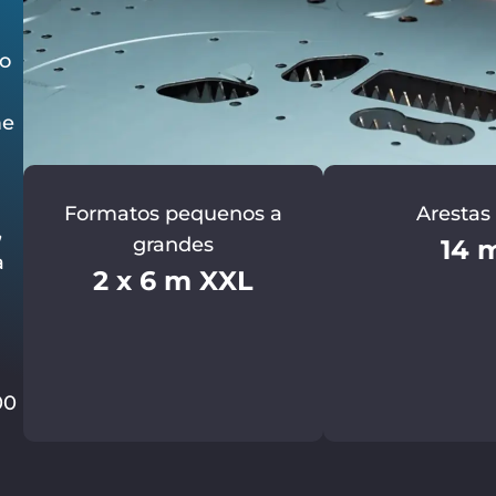
to
me
Formatos pequenos a
Arestas
,
grandes
14 
a
2 x 6 m XXL
00