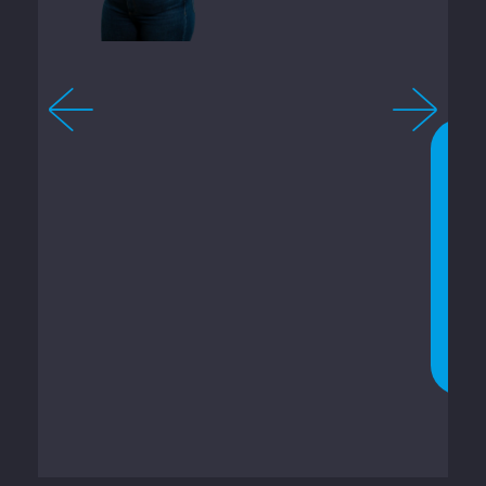
-
6
4
2
C
O
N
V
E
R
S
A
R
A
G
O
R
A