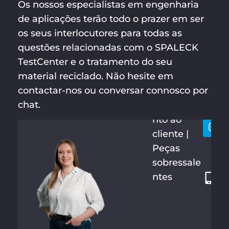
Os nossos especialistas em engenharia
de aplicações terão todo o prazer em ser
os seus interlocutores para todas as
questões relacionadas com o SPALECK
TestCenter e o tratamento do seu
material reciclado. Não hesite em
HANNA
Vamo
+
TEPASSE
contactar-nos ou conversar connosco por
conta
4
chat.
Atendime
9
nto ao
2
cliente |
8
Peças
7
sobressale
1
ntes
2
1
3
4