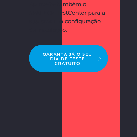
Aproveite também o
SPALECK TestCenter para a
sua próxima configuração
de instalação.
GARANTA JÁ O SEU
DIA DE TESTE
GRATUITO