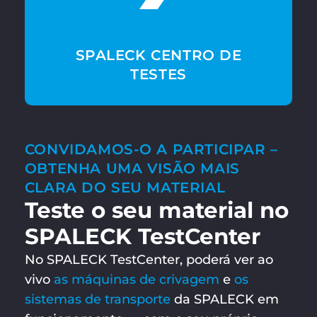
SPALECK CENTRO DE
TESTES
CONVIDAMOS-O A PARTICIPAR –
OBTENHA UMA VISÃO MAIS
CLARA DO SEU MATERIAL
Teste o seu material no
SPALECK TestCenter
No SPALECK TestCenter, poderá ver ao
vivo
as máquinas de crivagem
e
os
sistemas de transporte
da SPALECK em