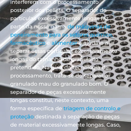
interferem com o processamento
posterior dos pellets. O separador de
partículas excessivamente longas faz
parte da nossa gama
de máquinas de
peneiramento para os setores químico,
farmacêutico
e
alimentar
e ajuda-o a
separar essas partículas excessivamente
longas do tamanho de granulado
pretendido. Na gíria da tecnologia de
processamento, trata-se de separar o
granulado mau do granulado bom. O
separador de peças excessivamente
longas constitui, neste contexto, uma
forma específica de
triagem de controlo e
proteção
destinada à separação de peças
de material excessivamente longas. Caso,