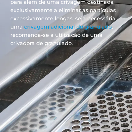
para além de uma crivagem destinada
exclusivamente a eliminar as partículas
excessivamente longas, seja necessária
uma
crivagem adicional do granulado
,
recomenda-se a utilização de uma
crivadora de granulado.