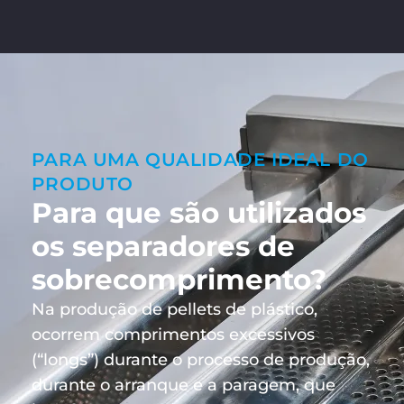
PARA UMA QUALIDADE IDEAL DO
PRODUTO
Para que são utilizados
os separadores de
sobrecomprimento?
Na produção de pellets de plástico,
ocorrem comprimentos excessivos
(“longs”) durante o processo de produção,
durante o arranque e a paragem, que