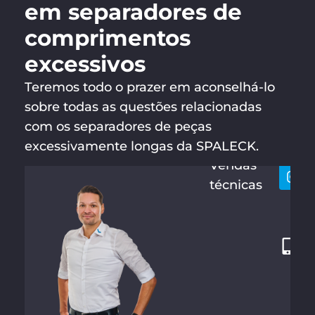
em separadores de
comprimentos
excessivos
Teremos todo o prazer em aconselhá-lo
sobre todas as questões relacionadas
KLAUS
Vamo
+
HAUHOF
com os separadores de peças
conta
4
F
excessivamente longas da SPALECK.
9
Vendas
2
técnicas
8
7
1
2
1
3
4