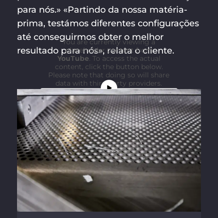
para nós.» «Partindo da nossa matéria-
prima, testámos diferentes configurações
até conseguirmos obter o melhor
You are currently viewing a
resultado para nós», relata o cliente.
placeholder content from
YouTube
. To access the actual
content, click the button below.
Please note that doing so will share
data with third-party providers.
More Information
Unblock content
Accept required service and
unblock content