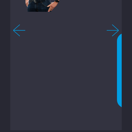
-
2
1
0
C
O
N
V
E
R
S
A
R
A
G
O
R
A