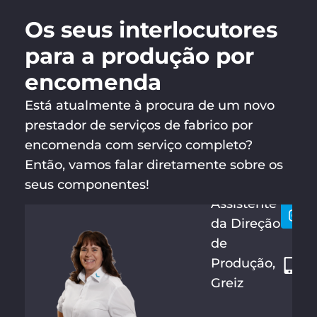
Os seus interlocutores
para a produção por
encomenda
Está atualmente à procura de um novo
prestador de serviços de fabrico por
encomenda com serviço completo?
ANDREA
Vamo
+
SCHEIBN
Então, vamos falar diretamente sobre os
conta
4
ER
seus componentes!
9
Assistente
3
da Direção
6
de
6
Produção,
1
Greiz
4
5