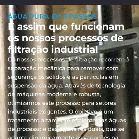
ÁGUA PURA EM 3 PASSOS
É assim que funcionam
os nossos processos de
filtração industrial
Os nossos processos de filtração recorrem à
separação mecânica para remover com
segurança os sólidos e as partículas em
suspensão da água. Através de tecnologia
de máquinas moderna e robusta,
otimizamos este processo para setores
industriais exigentes. O objetivo é um
tratamento altamente eficiente das águas
de processo e das águas residuais, que se
adapte dinamicamente às variações na