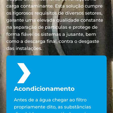
carga contaminante. Esta solução cumpre
os rigorosos requisitos de diversos setores,
garante uma elevada qualidade constante
na separação de partículas e protege de
forma fiável os sistemas a jusante, bem
como a descarga final, contra o desgaste
das instalações.
Acondicionamento
Antes de a água chegar ao filtro
propriamente dito, as substâncias