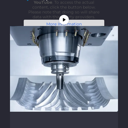
YouTube
. To access the actual
content, click the button below.
Please note that doing so will share
data with third-party providers.
More Information
Unblock content
Accept required service and
unblock content