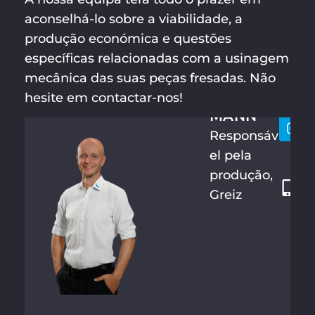
aconselhá-lo sobre a viabilidade, a
produção económica e questões
específicas relacionadas com a usinagem
SEBASTI
Vamo
+
AN
mecânica das suas peças fresadas. Não
conta
4
BETTER
hesite em contactar-nos!
9
MANN
3
Responsáv
6
el pela
6
produção,
1
Greiz
4
4
2
8
6
4