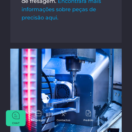
de fresagem.
Encontrará mais
informações sobre peças de
precisão aqui.
Empregos
Contactos
Pedido
CHAT