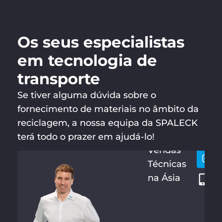
Os seus especialistas
em tecnologia de
transporte
Se tiver alguma dúvida sobre o
fornecimento de materiais no âmbito da
HERMAN
Vamo
+
N
reciclagem, a nossa equipa da SPALECK
conta
6
KAHLE
terá todo o prazer em ajudá-lo!
6
Vendas
2
Técnicas
0
na Ásia
5
8
9
8