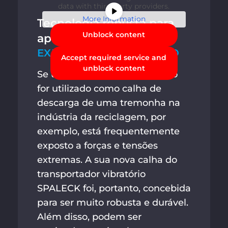
data with third-party providers.
More Information
Tecnologia robusta para
Unblock content
aplicações exigentes
EXEMPLO DE APLICAÇÃO
Accept required service and
unblock content
Se um transportador vibratório
for utilizado como calha de
descarga de uma tremonha na
indústria da reciclagem, por
exemplo, está frequentemente
exposto a forças e tensões
extremas. A sua nova calha do
transportador vibratório
SPALECK foi, portanto, concebida
para ser muito robusta e durável.
Além disso, podem ser