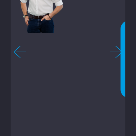
9
1
C
O
N
V
E
R
S
A
R
A
G
O
R
A