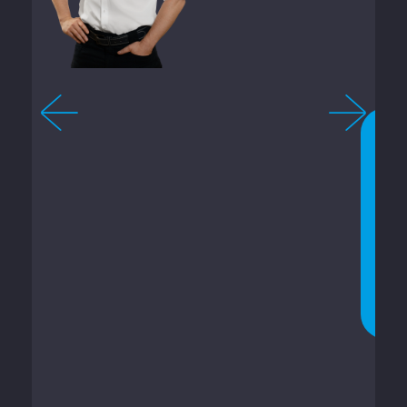
8
-
1
4
C
O
N
V
E
R
S
A
R
A
G
O
R
A