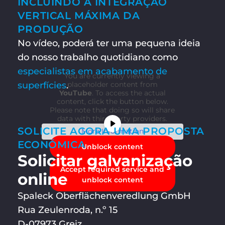
INCLUINDO A INTEGRAÇÃO
VERTICAL MÁXIMA DA
PRODUÇÃO
No vídeo, poderá ter uma pequena ideia
do nosso trabalho quotidiano como
especialistas em acabamento de
You are currently viewing a
superfícies
.
placeholder content from
YouTube
. To access the actual
content, click the button below.
Please note that doing so will share
data with third-party providers.
SOLICITE AGORA UMA PROPOSTA
More Information
ECONÓMICA
Unblock content
Solicitar galvanização
Accept required service and
online
unblock content
Spaleck Oberflächenveredlung GmbH
Rua Zeulenroda, n.º 15
D-07973 Greiz