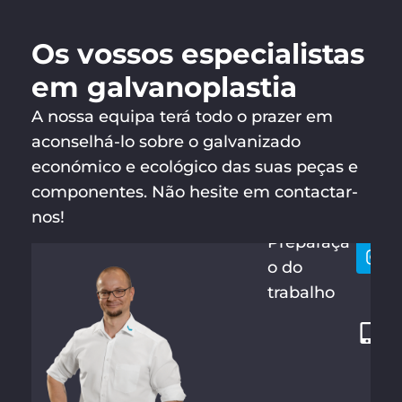
Os vossos especialistas
em galvanoplastia
A nossa equipa terá todo o prazer em
aconselhá-lo sobre o galvanizado
económico e ecológico das suas peças e
MARTIN
Vamo
+
SCHRAM
componentes. Não hesite em contactar-
conta
4
M
nos!
9
Preparaçã
3
o do
6
trabalho
6
1
6
1
0