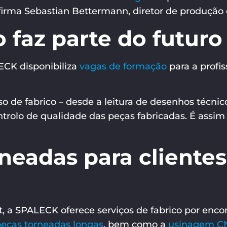
afirma Sebastian Bettermann, diretor de produção
o faz parte do futur
ECK disponibiliza
vagas de formação
para a profi
so de fabrico – desde a leitura de desenhos técn
rolo de qualidade das peças fabricadas. É assi
rneadas para cliente
t, a SPALECK oferece serviços de fabrico por e
eças torneadas longas
, bem como a
usinagem CN