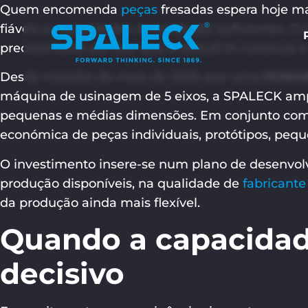
Quem encomenda
peças
fresadas espera hoje ma
fiáveis e capacidades de produção suficientes. O
precisamente por isso que a SPALECK continua a
Desde meados de maio de 2026 que uma
POSmil
máquina de usinagem de 5 eixos, a SPALECK ampl
pequenas e médias dimensões. Em conjunto com
económica de peças individuais, protótipos, peq
O investimento insere-se num plano de desenvolv
produção disponíveis, na qualidade de
fabricante
da produção ainda mais flexível.
Quando a capacidad
decisivo