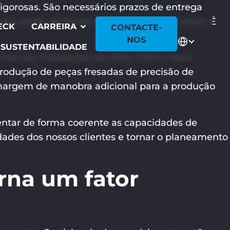
gorosas. São necessários prazos de entrega
curto prazo, de forma economicamente viável. É
ECK
CARREIRA
CONTACTE-
NOS
SUSTENTABILIDADE
s nas instalações de Greiz. Com a nova
rodução de peças fresadas de precisão de
margem de manobra adicional para a produção
entar de forma coerente as capacidades de
dades dos nossos clientes e tornar o planeamento
rna um fator