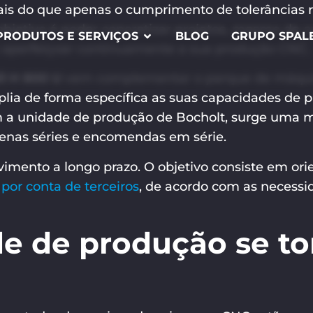
is do que apenas o cumprimento de tolerâncias ri
 objetivo é poder concretizar projetos, mesmo de 
PRODUTOS E SERVIÇOS
BLOG
GRUPO SPAL
 aperfeiçoar continuamente a sua produção CNC.
l H 800 U
vem complementar o parque de máquina
ia de forma específica as suas capacidades de p
 a unidade de produção de Bocholt, surge uma 
uenas séries e encomendas em série.
imento a longo prazo. O objetivo consiste em ori
 por conta de terceiros
, de acordo com as necessi
e de produção se to