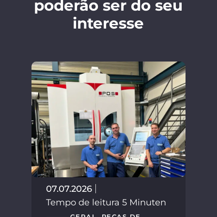
poderão ser do seu
interesse
02.
Tem
07.07.2026
Tempo de leitura 5 Minuten
GERAL
,
PEÇAS DE