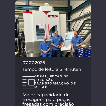
02.
Tem
07.07.2026
Tempo de leitura 5 Minuten
GERAL
,
PEÇAS DE
PRECISÃO
,
TRANSFORMAÇÃO DE
METAIS
Maior capacidade de
fresagem para peças
fresadas com precisão