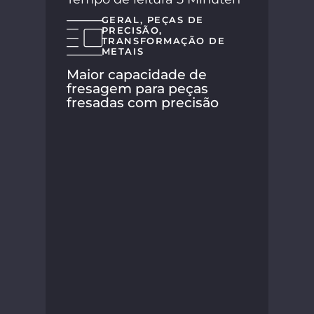
GERAL
,
PEÇAS DE
PRECISÃO
,
TRANSFORMAÇÃO DE
METAIS
Maior capacidade de
fresagem para peças
fresadas com precisão
A S
seu
nov