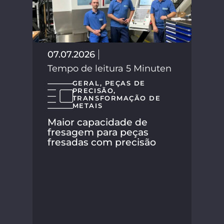
02.
Tem
07.07.2026
Tempo de leitura 5 Minuten
GERAL
,
PEÇAS DE
PRECISÃO
,
TRANSFORMAÇÃO DE
METAIS
Maior capacidade de
fresagem para peças
fresadas com precisão
A S
seu
nov