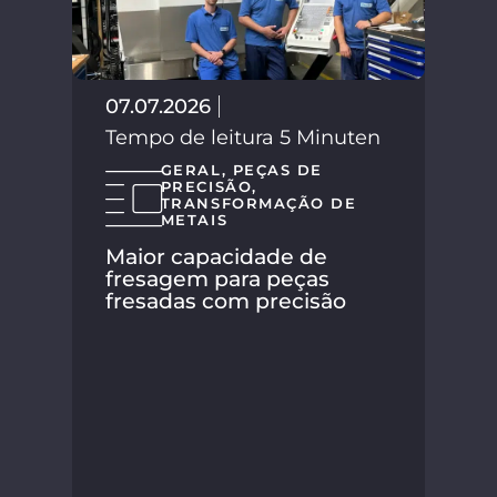
02.
Tem
07.07.2026
Tempo de leitura 5 Minuten
GERAL
,
PEÇAS DE
PRECISÃO
,
TRANSFORMAÇÃO DE
METAIS
Maior capacidade de
fresagem para peças
fresadas com precisão
A S
seu
nov