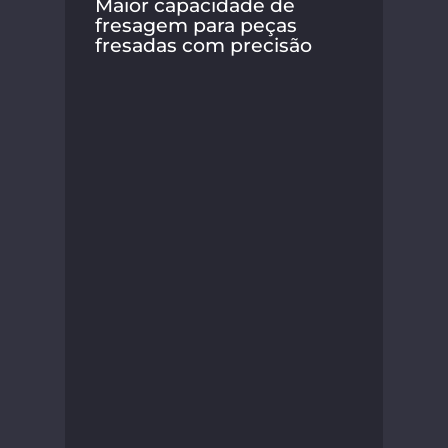
Maior capacidade de
fresagem para peças
fresadas com precisão
A S
seu
nov