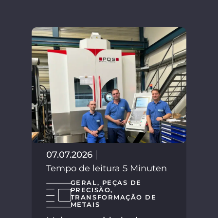
02.
Tem
07.07.2026
Tempo de leitura 5 Minuten
GERAL
,
PEÇAS DE
PRECISÃO
,
TRANSFORMAÇÃO DE
METAIS