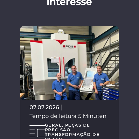
interesse
02.
Tem
07.07.2026
Tempo de leitura 5 Minuten
GERAL
,
PEÇAS DE
PRECISÃO
,
TRANSFORMAÇÃO DE