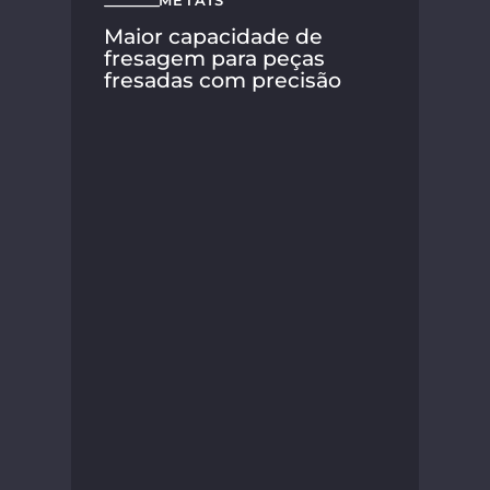
METAIS
Maior capacidade de
fresagem para peças
fresadas com precisão
A S
seu
nov