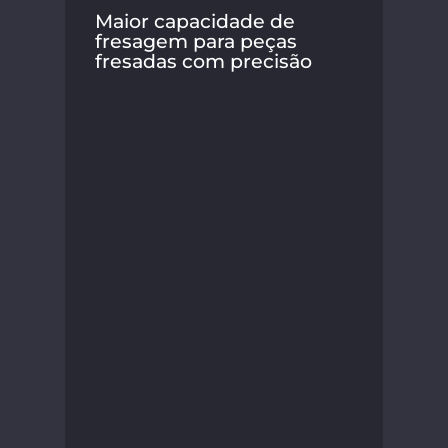
Maior capacidade de
fresagem para peças
fresadas com precisão
A S
seu
nov