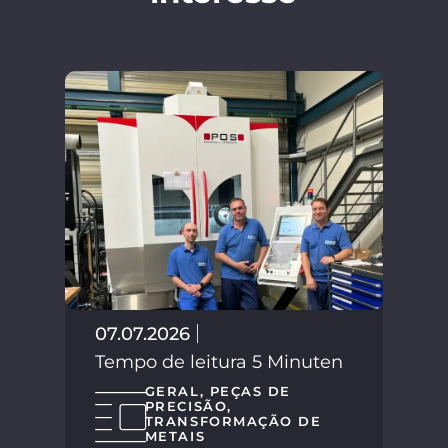
02.
Tem
07.07.2026
Tempo de leitura 5 Minuten
GERAL
,
PEÇAS DE
PRECISÃO
,
TRANSFORMAÇÃO DE
METAIS