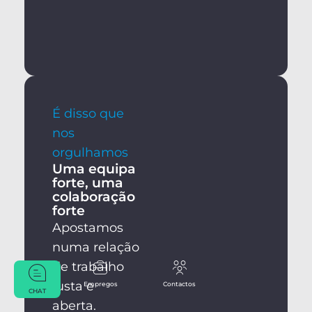
É disso que
nos
orgulhamos
Uma equipa
forte, uma
colaboração
forte
Apostamos
numa relação
de trabalho
justa e
Empregos
Contactos
CHAT
aberta.