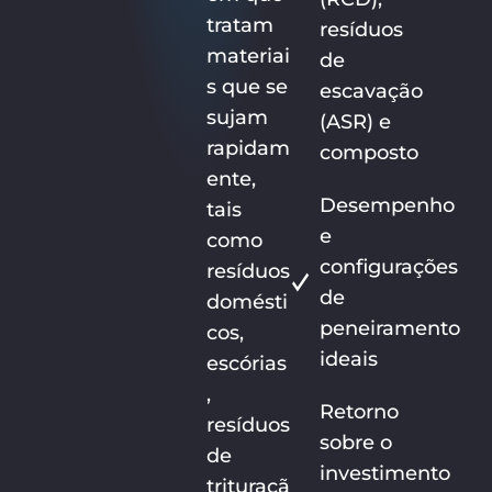
tratam
resíduos
materiai
de
s que se
escavação
sujam
(ASR) e
rapidam
composto
ente,
Desempenho
tais
e
como
configurações
resíduos
de
domésti
peneiramento
cos,
ideais
escórias
,
Retorno
resíduos
sobre o
de
investimento
trituraçã