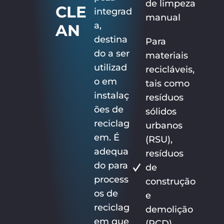
de limpeza
CLE
integrad
manual
a,
AN
destina
Para
do a ser
materiais
utilizad
recicláveis,
o em
tais como
instalaç
resíduos
ões de
sólidos
reciclag
urbanos
em. É
(RSU),
adequa
resíduos
do para
de
process
construção
os de
e
reciclag
demolição
em que
(RCD),