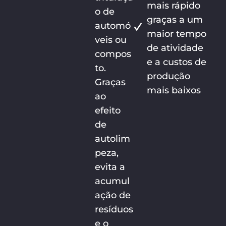
mais rápido
o de
graças a um
automó
maior tempo
veis ou
de atividade
compos
e a custos de
to.
produção
Graças
mais baixos
ao
efeito
de
autolim
peza,
evita a
acumul
ação de
resíduos
e o