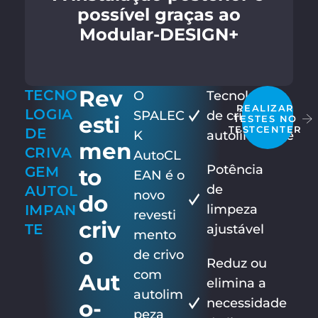
possível graças ao
Modular-DESIGN+
Rev
TECNO
O
Tecnologia
REALIZAR
LOGIA
SPALEC
de crivagem
esti
TESTES NO
TESTCENTER
DE
K
autolimpante
men
CRIVA
AutoCL
Potência
GEM
to
EAN é o
de
AUTOL
novo
do
IMPAN
limpeza
revesti
criv
TE
ajustável
mento
o
de crivo
Reduz ou
com
Aut
elimina a
autolim
o-
necessidade
peza