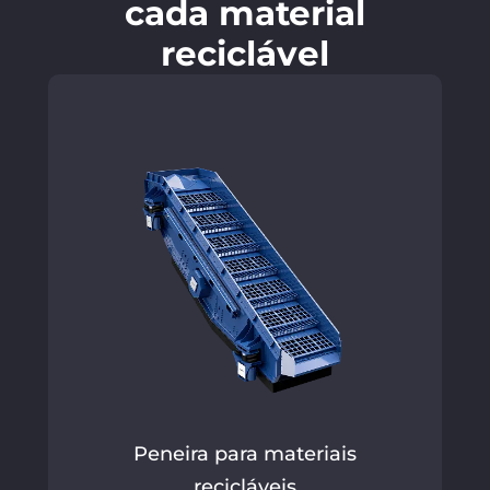
cada material
reciclável
Peneira para materiais
recicláveis