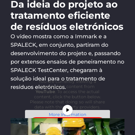
Da ideia do projeto ao
tratamento eficiente
de resíduos eletrónicos
O vídeo mostra como a Immark e a
SPALECK, em conjunto, partiram do
desenvolvimento do projeto e, passando
por extensos ensaios de peneiramento no
SPALECK TestCenter, chegaram à
solução ideal para o tratamento de
You are currently viewing a
resíduos eletrónicos.
placeholder content from
YouTube
. To access the actual
content, click the button below.
Please note that doing so will share
data with third-party providers.
More Information
Unblock content