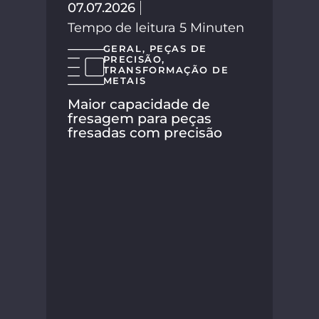
07.07.2026
Tem
Tempo de leitura 5 Minuten
GERAL
,
PEÇAS DE
PRECISÃO
,
TRANSFORMAÇÃO DE
METAIS
Maior capacidade de
fresagem para peças
fresadas com precisão
A H
Gr