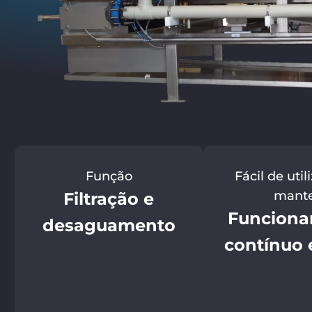
Função
Fácil de util
mant
Filtração e
Funcion
desaguamento
contínuo e