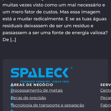
muitas vezes visto como um mal necessário e
um mero fator de custos. Mas essa imagem
está a mudar radicalmente. E se as tuas águas
residuais deixassem de ser um resíduo e
passassem a ser uma fonte de energia valiosa?
De […]
ÁREAS DE NEGÓCIO
SERV
D
Processamento de metais
Centr
e
Peças de precisão
Peças
s
d
Tecnologia de transporte e separação
Fabri
e