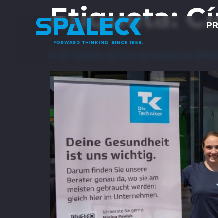
Etiqueta:
Cí
PR
A 12.ª Edição do Dia da Saúde da SP