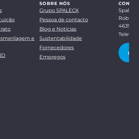
SOBRE NÓS
CONTA
s
Grupo SPALECK
Spaleck
Robert-
tuição
Pessoa de contacto
46397 B
trato
Blog e Notícias
Telefon
esmerilagem e
Sustentabilidade
Fornecedores
CO
3D
Empregos