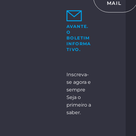
MAIL
CTE-NOS
 GmbH & Co. KG
Bosch-Str. 15
ocholt
AVANTE.
O
+49 2871 2134 – 0
e:
BOLETIM
INFORMA
TIVO.
NTACTE-NOS
Inscreva-
se agora e
sempre
Seja o
primeiro a
saber.