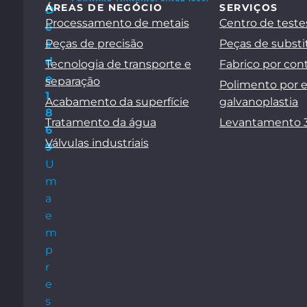
ÁREAS DE NEGÓCIO
SERVIÇOS
D
Processamento de metais
Centro de teste
e
Peças de precisão
Peças de substi
s
d
Tecnologia de transporte e
Fabrico por con
e
separação
Polimento por 
1
Acabamento da superfície
galvanoplastia
8
Tratamento da água
Levantamento 
6
Válvulas industriais
9
U
m
a
e
m
p
r
e
s