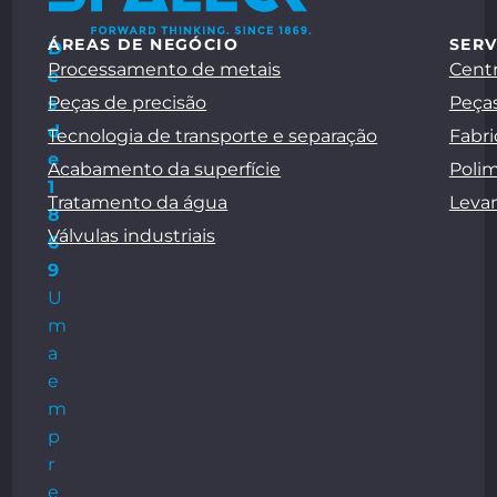
ÁREAS DE NEGÓCIO
SERV
D
Processamento de metais
Centr
e
Peças de precisão
Peças
s
d
Tecnologia de transporte e separação
Fabri
e
Acabamento da superfície
Polim
1
Tratamento da água
Leva
8
Válvulas industriais
6
9
U
m
a
e
m
p
r
e