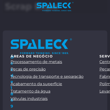
Scrap Expo
ÁREAS DE NEGÓCIO
SERV
D
Processamento de metais
Centr
e
Peças de precisão
Peças
s
d
Tecnologia de transporte e separação
Fabri
e
Acabamento da superfície
Polim
1
Tratamento da água
Leva
8
Válvulas industriais
6
9