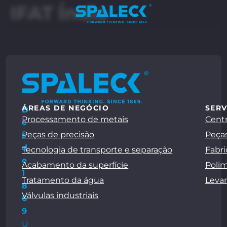
IFAT Índia
ÁREAS DE NEGÓCIO
SERV
D
Processamento de metais
Centr
e
Peças de precisão
Peças
s
d
Tecnologia de transporte e separação
Fabri
e
Acabamento da superfície
Polim
1
Tratamento da água
Leva
8
Válvulas industriais
6
9
U