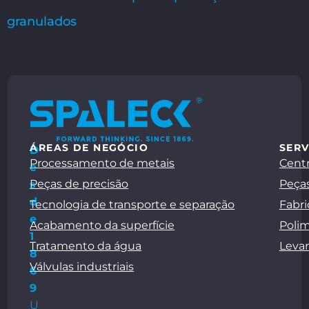
granulados
ÁREAS DE NEGÓCIO
SERV
D
Processamento de metais
Centr
e
Peças de precisão
Peças
s
d
Tecnologia de transporte e separação
Fabri
e
Acabamento da superfície
Polim
1
Tratamento da água
Leva
8
Válvulas industriais
6
9
U