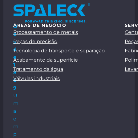
ÁREAS DE NEGÓCIO
SERV
D
Processamento de metais
Centr
e
Peças de precisão
Peças
s
d
Tecnologia de transporte e separação
Fabri
e
Acabamento da superfície
Polim
1
Tratamento da água
Leva
8
Válvulas industriais
6
9
U
m
a
e
m
p