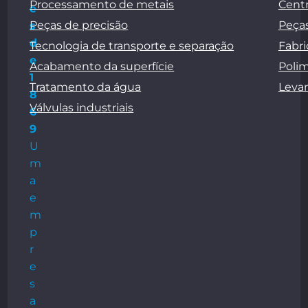
Processamento de metais
Centr
e
Peças de precisão
Peças
s
d
Tecnologia de transporte e separação
Fabri
e
Acabamento da superfície
Polim
1
Tratamento da água
Leva
8
Válvulas industriais
6
9
U
m
a
e
m
p
r
e
s
a