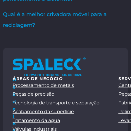
Qual é a melhor crivadora móvel para a
reciclagem?
ÁREAS DE NEGÓCIO
SERV
D
Processamento de metais
Centr
e
Peças de precisão
Peças
s
d
Tecnologia de transporte e separação
Fabri
e
Acabamento da superfície
Polim
1
Tratamento da água
Leva
8
Válvulas industriais
6