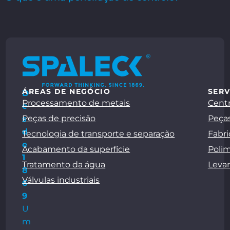
ÁREAS DE NEGÓCIO
SERV
D
Processamento de metais
Centr
e
Peças de precisão
Peças
s
d
Tecnologia de transporte e separação
Fabri
e
Acabamento da superfície
Polim
1
Tratamento da água
Leva
8
Válvulas industriais
6
9
U
m