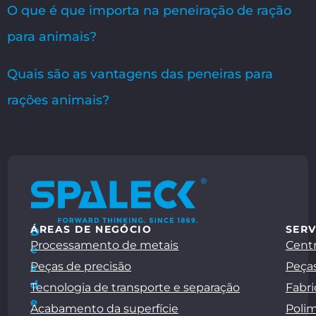
O que é que importa na peneiração de ração
para animais?
Quais são as vantagens das peneiras para
rações animais?
ÁREAS DE NEGÓCIO
SERV
D
Processamento de metais
Centr
e
Peças de precisão
Peças
s
d
Tecnologia de transporte e separação
Fabri
e
Acabamento da superfície
Polim