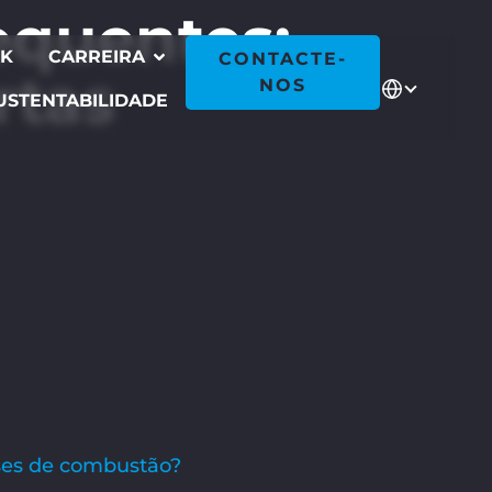
equentes:
CK
CARREIRA
CONTACTE-
rtas
NOS
USTENTABILIDADE
ses de combustão?