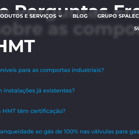
e Perguntas Fr
ODUTOS E SERVIÇOS
BLOG
GRUPO SPALE
sobre as compo
S
 HMT
íveis para as comportas industriais?
m instalações já existentes?
a HMT têm certificação?
nqueidade ao gás de 100% nas válvulas para ga