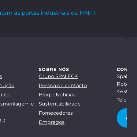
am as portas industriais da HMT?
SOBRE NÓS
CONTA
s
Grupo SPALECK
Spaleck
Robert-
tuição
Pessoa de contacto
46397 B
trato
Blog e Notícias
Telefon
esmerilagem e
Sustentabilidade
Fornecedores
CO
3D
Empregos