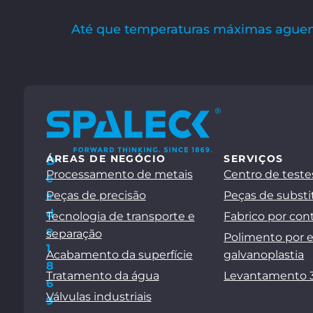
Até que temperaturas máximas aguent
ÁREAS DE NEGÓCIO
SERVIÇOS
D
Processamento de metais
Centro de teste
e
Peças de precisão
Peças de substi
s
d
Tecnologia de transporte e
Fabrico por con
e
separação
Polimento por 
1
Acabamento da superfície
galvanoplastia
8
Tratamento da água
Levantamento 
6
Válvulas industriais
9