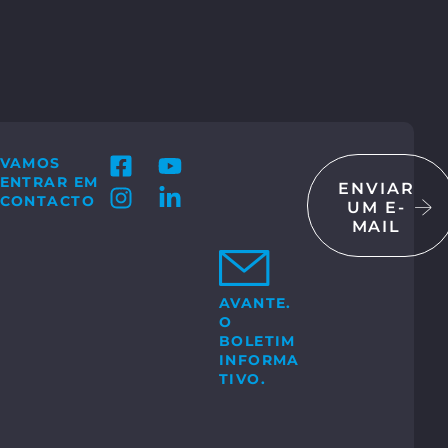
VAMOS
ENTRAR EM
ENVIAR
CONTACTO
UM E-
MAIL
CTE-NOS
 GmbH & Co. KG
Bosch-Str. 15
ocholt
AVANTE.
O
+49 2871 2134 – 0
e:
BOLETIM
INFORMA
TIVO.
NTACTE-NOS