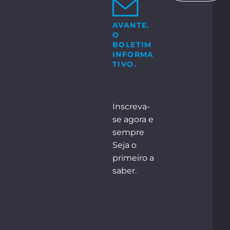
Bosch-Str. 15
ocholt
AVANTE.
O
+49 2871 2134 – 0
e:
BOLETIM
INFORMA
TIVO.
NTACTE-NOS
Inscreva-
se agora e
sempre
Seja o
primeiro a
saber.