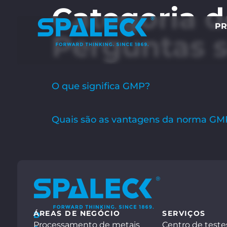
Categoria d
PR
Perguntas 
O que significa GMP?
Quais são as vantagens da norma GM
ÁREAS DE NEGÓCIO
SERVIÇOS
D
Processamento de metais
Centro de teste