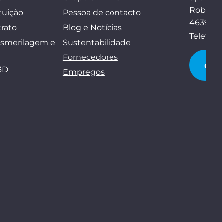
Robert-
tuição
Pessoa de contacto
46397 B
trato
Blog e Notícias
Telefon
esmerilagem e
Sustentabilidade
Fornecedores
CO
3D
Empregos