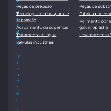
e
Peças de precisão
Peças de substi
s
d
Tecnologia de transporte e
Fabrico por con
e
separação
Polimento por 
1
Acabamento da superfície
galvanoplastia
8
Tratamento da água
Levantamento 
6
Válvulas industriais
9
U
m
a
e
m
p
r
e
s
a