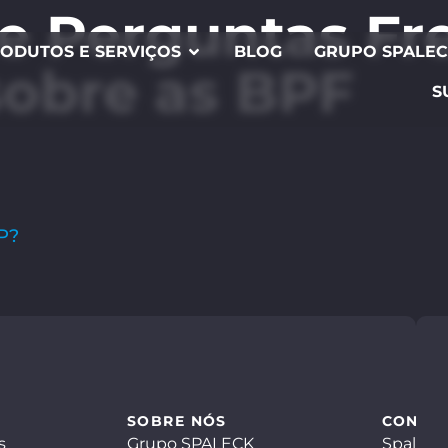
e Perguntas Fr
ODUTOS E SERVIÇOS
BLOG
GRUPO SPALE
sobre as BPF
S
P?
SOBRE NÓS
CONTA
s
Grupo SPALECK
Spaleck