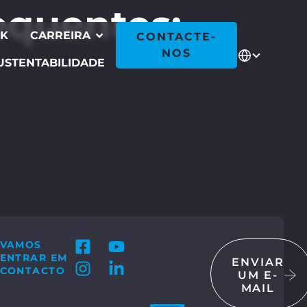
equentes:
CK
CARREIRA
CONTACTE-
NOS
USTENTABILIDADE
VAMOS
ENTRAR EM
ENVIAR
CONTACTO
UM E-
MAIL
CTE-NOS
 GmbH & Co. KG