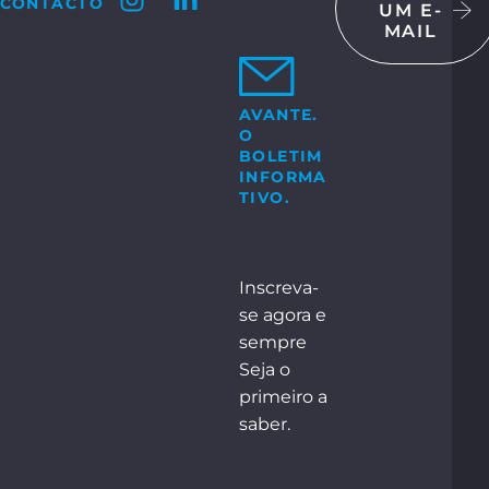
CONTACTO
UM E-
MAIL
CTE-NOS
 GmbH & Co. KG
Bosch-Str. 15
ocholt
AVANTE.
O
+49 2871 2134 – 0
e:
BOLETIM
INFORMA
TIVO.
NTACTE-NOS
Inscreva-
se agora e
sempre
Seja o
primeiro a
saber.