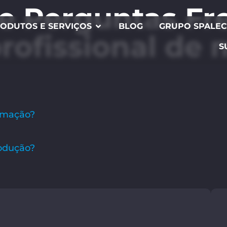
e Perguntas Fr
ODUTOS E SERVIÇOS
BLOG
GRUPO SPALE
rofissional de 
S
ormação?
odução?