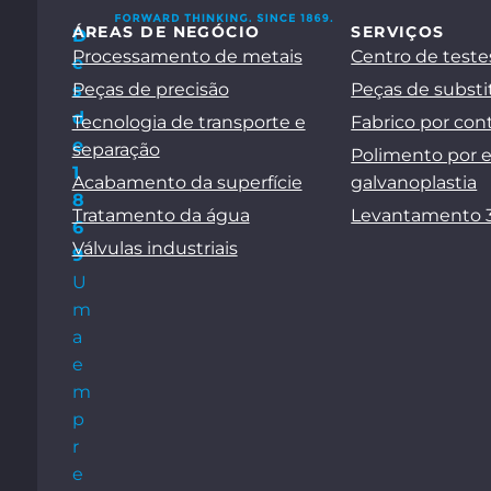
ÁREAS DE NEGÓCIO
SERVIÇOS
D
Processamento de metais
Centro de teste
e
Peças de precisão
Peças de substi
s
d
Tecnologia de transporte e
Fabrico por con
e
separação
Polimento por 
1
Acabamento da superfície
galvanoplastia
8
Tratamento da água
Levantamento 
6
Válvulas industriais
9
U
m
a
e
m
p
r
e