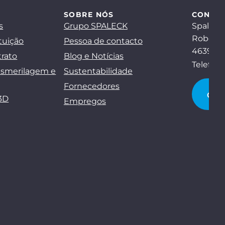
SOBRE NÓS
CONTA
s
Grupo SPALECK
Spaleck
Robert-
tuição
Pessoa de contacto
46397 B
trato
Blog e Notícias
Telefon
esmerilagem e
Sustentabilidade
Fornecedores
CO
3D
Empregos