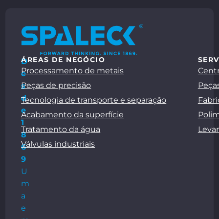
ÁREAS DE NEGÓCIO
SERV
D
Processamento de metais
Centr
e
Peças de precisão
Peças
s
d
Tecnologia de transporte e separação
Fabri
e
Acabamento da superfície
Polim
1
Tratamento da água
Leva
8
Válvulas industriais
6
9
U
m
a
e