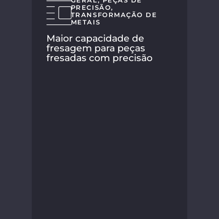
GERAL
,
PEÇAS DE
PRECISÃO
,
TRANSFORMAÇÃO DE
METAIS
Maior capacidade de
fresagem para peças
fresadas com precisão
Com
SP