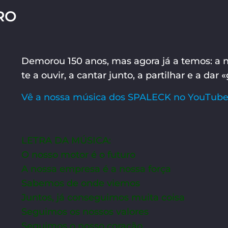
RO
Demorou 150 anos, mas agora já a temos: a 
te a ouvir, a cantar junto, a partilhar e a dar 
Vê a nossa música dos SPALECK no YouTub
LETRA DA MÚSICA:
O nosso motor é o futuro
A nossa empresa é a nossa força
Sabemos de onde viemos
Juntos, já conseguimos muita coisa
Seguimos os nossos valores
Seguimos o nosso coração