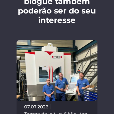
blogue também
poderão ser do seu
interesse
02.
Tem
07.07.2026