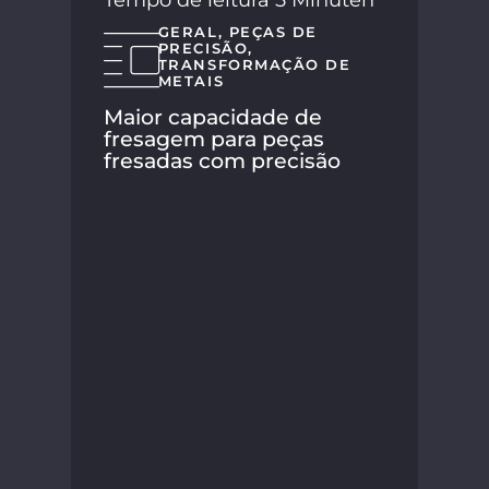
Tempo de leitura 5 Minuten
GERAL
,
PEÇAS DE
PRECISÃO
,
TRANSFORMAÇÃO DE
METAIS
Maior capacidade de
fresagem para peças
fresadas com precisão
A S
seu
nov