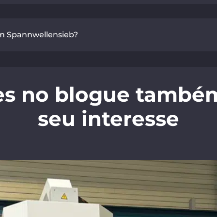
um Spannwellensieb?
es no blogue també
seu interesse