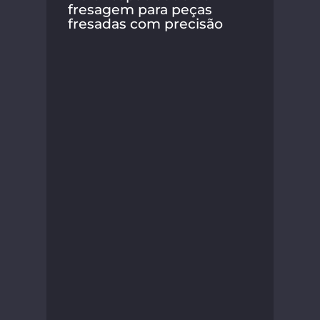
fresagem para peças
fresadas com precisão
A S
seu
nov