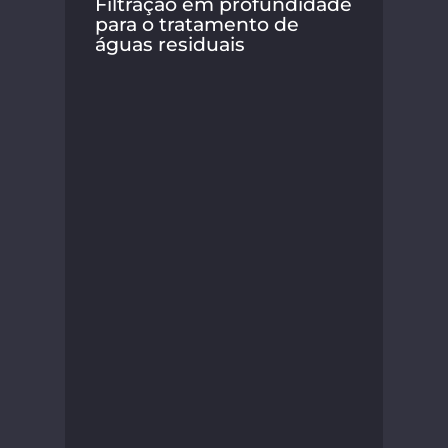
Filtração em profundidade
para o tratamento de
águas residuais
Águ
fil
car