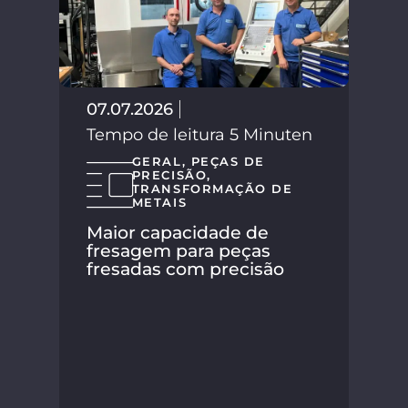
02.
Tem
07.07.2026
Tempo de leitura 5 Minuten
GERAL
,
PEÇAS DE
PRECISÃO
,
TRANSFORMAÇÃO DE
METAIS
Maior capacidade de
fresagem para peças
fresadas com precisão
A S
seu
nov