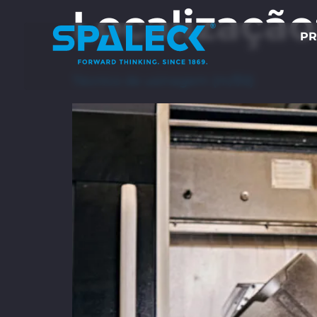
Localização
PR
Técnico de usinagem (m/f/d)