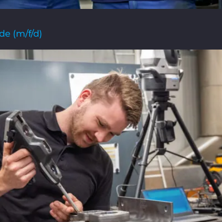
de (m/f/d)